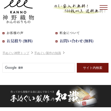
手ぬぐい神野トップ
手ぬぐい製作の知識