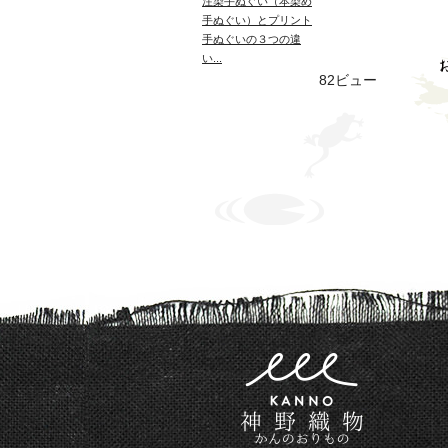
注染手ぬぐい（本染め
手ぬぐい）とプリント
手ぬぐいの３つの違
い...
82ビュー