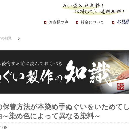
作の知識
の保管方法が本染め手ぬぐいをいためて
由～染め色によって異なる染料～
7-08