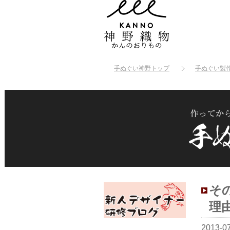
手ぬぐい神野トップ
手ぬぐい製
そ
理
2013-0