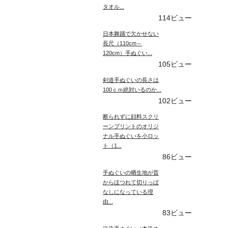
タオル...
114ビュー
日本舞踊で欠かせない
長尺（110cm～
120cm）手ぬぐい...
105ビュー
剣道手ぬぐいの長さは
100ｃｍ絶対いるのか...
102ビュー
断られずに顔料スクリ
ーンプリントのオリジ
ナル手ぬぐいを小ロッ
ト（1...
86ビュー
手ぬぐいの晒生地が昔
からほつれて切りっぱ
なしになっている理
由...
83ビュー