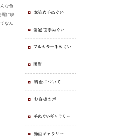
どんな色
綺麗に映
ってなん