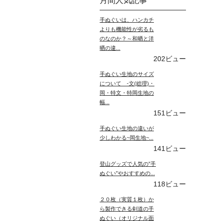
月間人気記事
手ぬぐいは、ハンカチ
よりも機能性が劣るも
のなのか？～和晒と洋
晒の違...
202ビュー
手ぬぐい生地のサイズ
について -文(総理)・
岡・特文・特岡生地の
幅...
151ビュー
手ぬぐい生地の違いが
少しわかる~岡生地~...
141ビュー
登山グッズで人気の”手
ぬぐい”やおすすめの...
118ビュー
２０枚（実質１枚）か
ら製作できる剣道の手
ぬぐい（オリジナル面