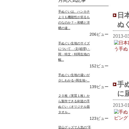
月間人気記事
手ぬぐいは、ハンカチ
日
よりも機能性が劣るも
ぬ
のなのか？～和晒と洋
晒の違...
206ビュー
2013-0
手ぬぐい生地のサイズ
について -文(総理)・
岡・特文・特岡生地の
幅...
152ビュー
手ぬぐい生地の違いが
少しわかる~岡生地~...
手
139ビュー
に
２０枚（実質１枚）か
ら製作できる剣道の手
2013-0
ぬぐい（オリジナル面
タオル...
123ビュー
登山グッズで人気の”手