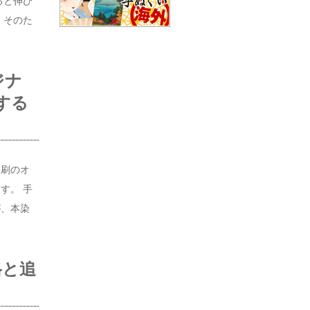
ると伸び
 そのた
ジナ
する
印刷のオ
す。 手
が、本染
格と追