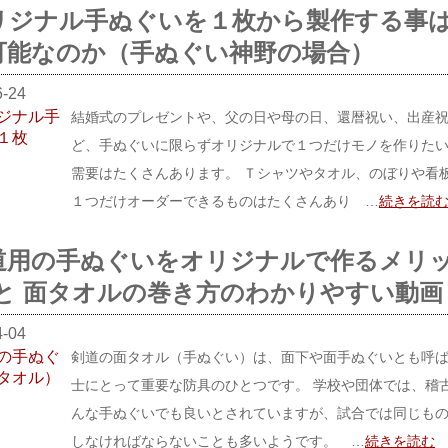
リジナル手ぬぐいを１枚から製作する事
可能なのか（手ぬぐい神野の場合）
6-24
結婚式のプレゼントや、父の日や母の日、還暦祝い、出産
ど、手ぬぐいに限らずオリジナルで１つだけモノを作りた
需要はたくさんあります。 Ｔシャツやタオル、のぼりや看
１つだけオーダーできるものはたくさんあり …
続きを読
道用の手ぬぐいをオリジナルで作るメリ
 と 面タオルの巻き方のわかりやすい動画
4-04
剣道の面タオル（手ぬぐい）は、面下や面手ぬぐいとも呼
士にとって重要な防具のひとつです。 学校や団体では、稽
んな手ぬぐいでも良いとされていますが、試合では同じも
しなければならないことも多いようです。 …
続きを読む