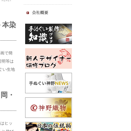
－本染
動画で簡
説明等は
ぐい生地
・岡・
のはヒッ