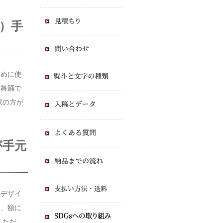
m）手
ために使
本舞踊で
家の方が
が手元
いデザイ
り、額に
 ただ、