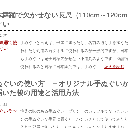
本舞踊で欠かせない長尺（110cm～120c
ぐい
3-29
手ぬぐいと言えば、部屋に飾ったり、名前の通り手を拭う
われたり剣道の面タオルに使われるのが一般的ですが、日
も手ぬぐいは扇子同様欠かせない小道具のようです。 落語
使われるのと同様に日本舞踊では、手ぬぐ …
続きを読む
ぬぐいの使い方 －オリジナル手ぬぐい
届いた後の用途と活用方法－
1-31
注染の味のある手ぬぐい、プリントのカラフルでかっこい
ンの手ぬぐいが手元に届くと、ハンカチとして使ってみた
入れて部屋に飾ったり、とてもテンションが上りますよね。