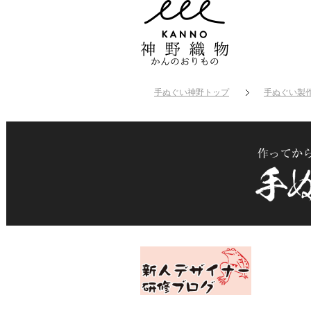
手ぬぐい神野トップ
手ぬぐい製