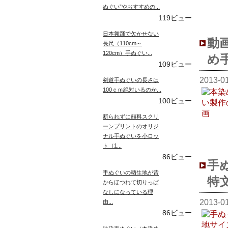
ぬぐい”やおすすめの...
119ビュー
日本舞踊で欠かせない
動
長尺（110cm～
120cm）手ぬぐい...
め
109ビュー
2013-0
剣道手ぬぐいの長さは
100ｃｍ絶対いるのか...
100ビュー
断られずに顔料スクリ
ーンプリントのオリジ
ナル手ぬぐいを小ロッ
ト（1...
86ビュー
手
手ぬぐいの晒生地が昔
特
からほつれて切りっぱ
なしになっている理
2013-0
由...
86ビュー