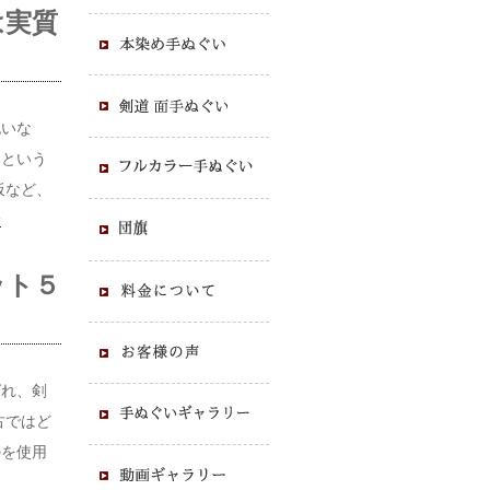
は実質
祝いな
いという
板など、
む
ット５
ばれ、剣
古ではど
のを使用