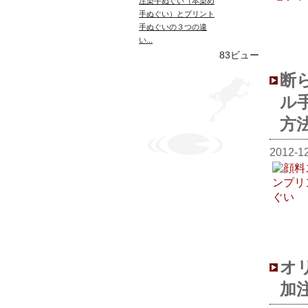
注染手ぬぐい（本染め
手ぬぐい）とプリント
手ぬぐいの３つの違
い...
83ビュー
断
ル
方
2012-1
オ
加