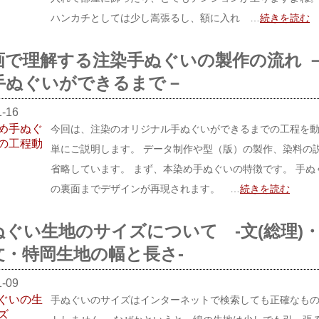
ハンカチとしては少し嵩張るし、額に入れ …
続きを読む
画で理解する注染手ぬぐいの製作の流れ 
手ぬぐいができるまで－
1-16
今回は、注染のオリジナル手ぬぐいができるまでの工程を
単にご説明します。 データ制作や型（版）の製作、染料の
省略しています。 まず、本染め手ぬぐいの特徴です。 手ぬ
の裏面までデザインが再現されます。 …
続きを読む
ぬぐい生地のサイズについて -文(総理)
文・特岡生地の幅と長さ-
1-09
手ぬぐいのサイズはインターネットで検索しても正確なも