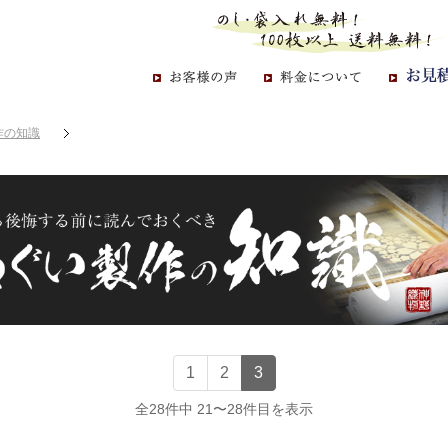
作の知識
1
2
3
全28件中 21〜28件目を表示