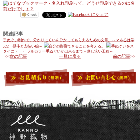
関連記事
手ぬぐい制作で、分かりにくいを分かってもらえるための文章。～マネるは学
ぶ2 熨斗と支払い編～
自分の影響できることを考える。
手ぬぐいをス
タイに・・・
フルカラー手ぬぐいが出来るまで～蒸し洗い工程～
次の記事
一覧に戻る
前の記事