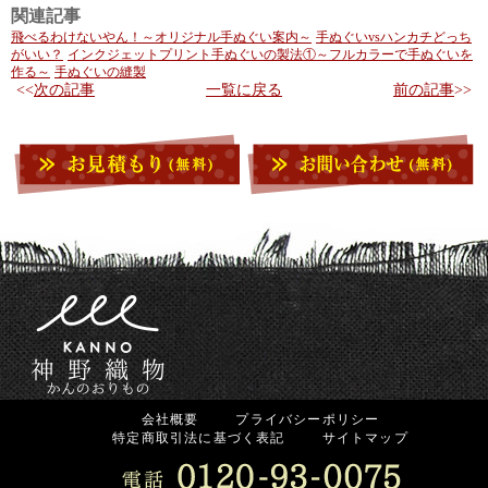
関連記事
飛べるわけないやん！～オリジナル手ぬぐい案内～
手ぬぐいvsハンカチどっち
がいい？
インクジェットプリント手ぬぐいの製法①～フルカラーで手ぬぐいを
作る～
手ぬぐいの縫製
次の記事
一覧に戻る
前の記事
会社概要
プライバシーポリシー
特定商取引法に基づく表記
サイトマップ