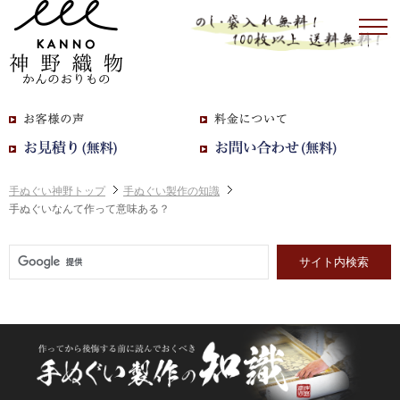
手ぬぐい神野トップ
手ぬぐい製作の知識
手ぬぐいなんて作って意味ある？